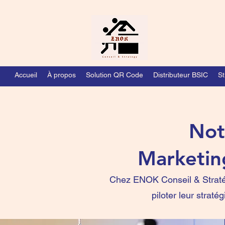
Accueil
À propos
Solution QR Code
Distributeur BSIC
St
Not
Marketin
Chez ENOK Conseil & Stratégi
piloter leur strat